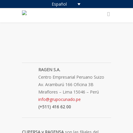
Español
RAGEN S.A.
Centro Empresarial Peruano Suizo
Av. Aramburú 166 Oficina 3B
Miraflores – Lima 15046 – Perú
info@grupocunado.pe
(+511) 416 62 00
CUPERSA y RAGENSA
son las filiales del